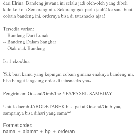
dari Elrina. Bandeng juwana ini selalu jadi oleh-oleh yang dibeli
kalo ke kota Semarang nih. Sekarang gak perlu jauh2 ke sana buat
cobain bandeng ini, ordernya bisa di tatasnacks ajaa!
Tersedia varian:
-- Bandeng Duri Lunak
-- Bandeng Dalam Sangkar
-- Otak-otak Bandeng
Isi 1 ekor/dus.
Yuk buat kamu yang kepingin cobain gimana enaknya bandeng ini,
bisa banget langsung order di tatasnacks yaa~
Pengiriman: Gosend/Grab/Jne YES/PAXEL SAMEDAY
Untuk daerah JABODETABEK bisa pakai Gosend/Grab yaa,
sampainya bisa dihari yang sama^^
Format order:
nama ＋ alamat ＋ hp ＋ orderan