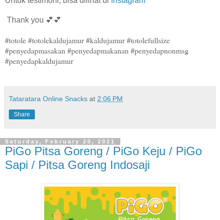
Untuk testimoni, bisa dilihat di
Instagram
Thank you 💕💕
#totole #totolekaldujamur #kaldujamur #totolefullsize
#penyedapmasakan #penyedapmakanan #penyedapnonmsg
#penyedapkaldujamur
Tataratara Online Snacks
at
2:06 PM
Share
Saturday, February 20, 2021
PiGo Pitsa Goreng / PiGo Keju / PiGo
Sapi / Pitsa Goreng Indosaji