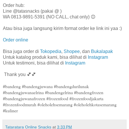
Order hub:
Line @tatasnacks (pakai @ )
WA 0813-9891-5391 (NO CALL, chat only) 😊
Atau bisa juga langsung kirim format order ke link ini yaa :)
Order online
Bisa juga order di
Tokopedia
,
Shopee
, dan
Bukalapak
Untuk katalog produk kami, bisa dilihat di
Instagram
Untuk testimoni, bisa dilihat di
Instagram
Thank you 💕💕
#bandeng #bandengjuwana #bandengdurilunak
#bandengjuwanaelrina #bandengelrina #bandengfrozen
#bandengjuwanafrozen #frozenfood #frozenfoodjakarta
#frozenfoodmurah #oleholehsemarang #oleholehkotasemarang
#kuliner
Tataratara Online Snacks
at
3:33 PM