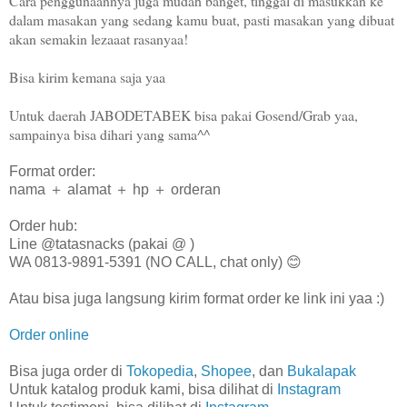
Cara penggunaannya juga mudah banget, tinggal di masukkan ke
dalam masakan yang sedang kamu buat, pasti masakan yang dibuat
akan semakin lezaaat rasanyaa!
Bisa kirim kemana saja yaa
Untuk daerah JABODETABEK bisa pakai Gosend/Grab yaa,
sampainya bisa dihari yang sama^^
Format order:
nama ＋ alamat ＋ hp ＋ orderan
Order hub:
Line @tatasnacks (pakai @ )
WA 0813-9891-5391 (NO CALL, chat only) 😊
Atau bisa juga langsung kirim format order ke link ini yaa :)
Order online
Bisa juga order di
Tokopedia
,
Shopee
, dan
Bukalapak
Untuk katalog produk kami, bisa dilihat di
Instagram