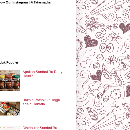
low Our Instagram | @Tatasnacks
duk Populer
Apakah Sambal Bu Rudy
Halal?
Bakpia Pathok 25 Jogja
ada di Jakarta
Distributor Sambal Bu