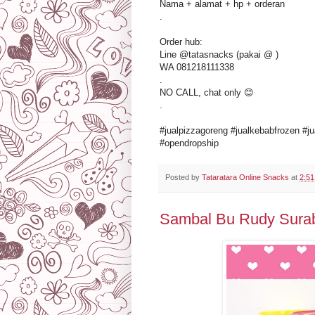
Nama + alamat + hp + orderan
.
Order hub:
Line @tatasnacks (pakai @ )
WA 081218111338
.
NO CALL, chat only 😊
.
#jualpizzagoreng #jualkebabfrozen #ju
#opendropship
Posted by
Tataratara Online Snacks
at
2:5
Sambal Bu Rudy Surab