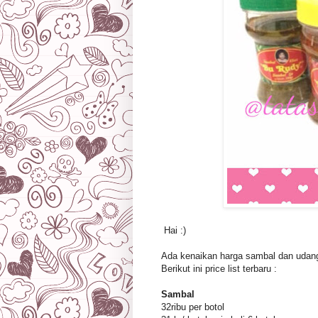
Hai :)
Ada kenaikan harga sambal dan udang
Berikut ini price list terbaru :
Sambal
32ribu per botol