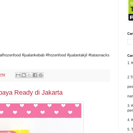
Car
alfrozenfood #jualankebab #frozenfood #jualantakjil #tatasnacks
Car
1. 
1 PM
2.T
pe
aya Ready di Jakarta
nam
3. 
pem
4. 
5. 