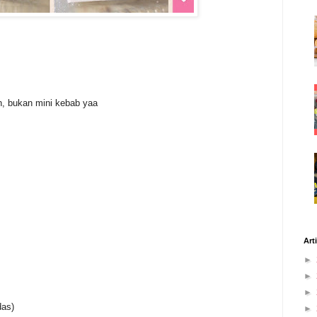
n, bukan mini kebab yaa
Art
►
►
►
das)
►