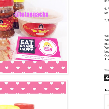
kee
6. 
pen
7. 
Wel
We 
man
We 
buy
Our
Jus
Tot
4
Jas