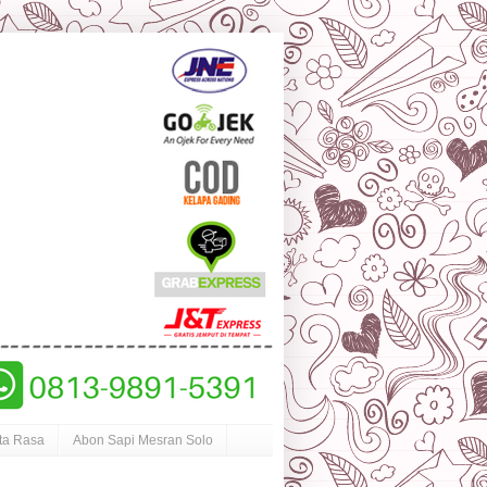
ta Rasa
Abon Sapi Mesran Solo