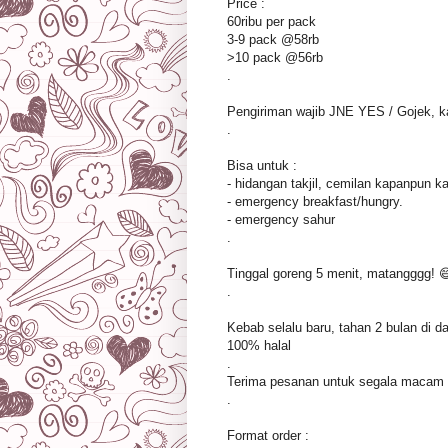
Price :
60ribu per pack
3-9 pack @58rb
>10 pack @56rb
.
Pengiriman wajib JNE YES / Gojek, k
.
Bisa untuk :
- hidangan takjil, cemilan kapanpun 
- emergency breakfast/hungry.
- emergency sahur
.
Tinggal goreng 5 menit, matangggg! 
.
Kebab selalu baru, tahan 2 bulan di da
100% halal
.
Terima pesanan untuk segala macam 
.
Format order :