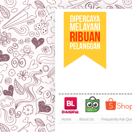
Home
About Us
Frequently Ask Que