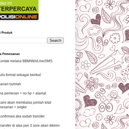
i Produk
a Pemesanan
Kontak melalui BBM/WA/Line/SMS
ulis format sebagai berikut:
sanan+jumlah
a pemesan + no hp + alamat
Kami akan membalas jumlah total
esanan + ongkir
Konfirmasi jika sudah transfer
Transfer di atas jam 3 sore akan dikirim