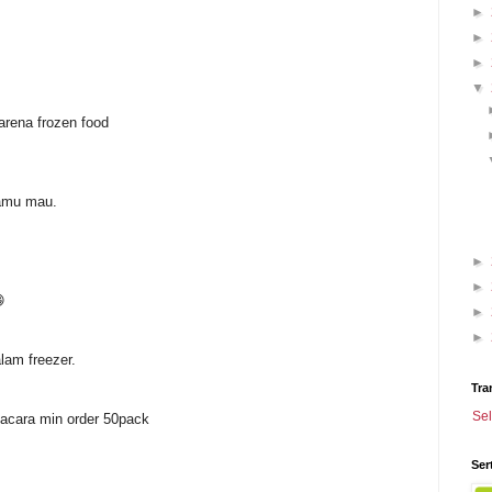
►
►
►
▼
arena frozen food
kamu mau.
►
►

►
►
lam freezer.
Tra
Se
acara min order 50pack
Ser