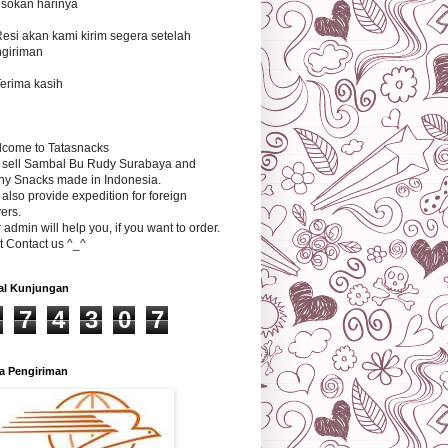
sokan harinya
Resi akan kami kirim segera setelah
giriman
Terima kasih
come to Tatasnacks
sell Sambal Bu Rudy Surabaya and
y Snacks made in Indonesia.
also provide expedition for foreign
ers.
 admin will help you, if you want to order.
t Contact us ^_^
al Kunjungan
7
4
3
0
7
a Pengiriman