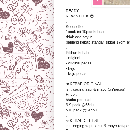
READY
NEW STOCK 😍
.
Kebab Beef
1pack isi 10pcs kebab.
tidak ada sayur.
panjang kebab standar, skitar 17cm a
.
Pilihan kebab:
- original
- original pedas
- keju
- keju pedas
.
💋KEBAB ORIGINAL
isi : daging sapi & mayo (ori/pedas)
Price :
55ribu per pack
3-9 pack @53ribu
>10 pack @51ribu
.
💋KEBAB CHEESE
isi : daging sapi, keju, & mayo (ori/pe