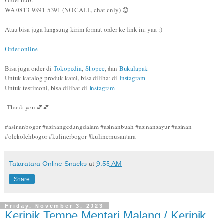
Order hub:
WA 0813-9891-5391 (NO CALL, chat only) 😊
Atau bisa juga langsung kirim format order ke link ini yaa :)
Order online
Bisa juga order di
Tokopedia
,
Shopee
, dan
Bukalapak
Untuk katalog produk kami, bisa dilihat di
Instagram
Untuk testimoni, bisa dilihat di
Instagram
Thank you 💕💕
#asinanbogor #asinangedungdalam #asinanbuah #asinansayur #asinan
#oleholehbogor #kulinerbogor #kulinernusantara
Tataratara Online Snacks
at
9:55 AM
Share
Friday, November 3, 2023
Keripik Tempe Mentari Malang / Keripik