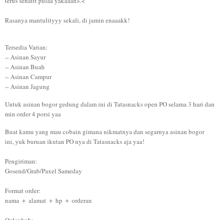
terus sehattt pulaa yakaaan>.<
Rasanya mantulityyy sekali, di jamin enaaakk!
Tersedia Varian:
-- Asinan Sayur
-- Asinan Buah
-- Asinan Campur
-- Asinan Jagung
Untuk asinan bogor gedung dalam ini di Tatasnacks open PO selama 3 hari dan
min order 4 porsi yaa
Buat kamu yang mau cobain gimana nikmatnya dan segarnya asinan bogor
ini, yuk buruan ikutan PO nya di Tatasnacks aja yaa!
Pengiriman:
Gosend/Grab/Paxel Sameday
Format order:
nama ＋ alamat ＋ hp ＋ orderan