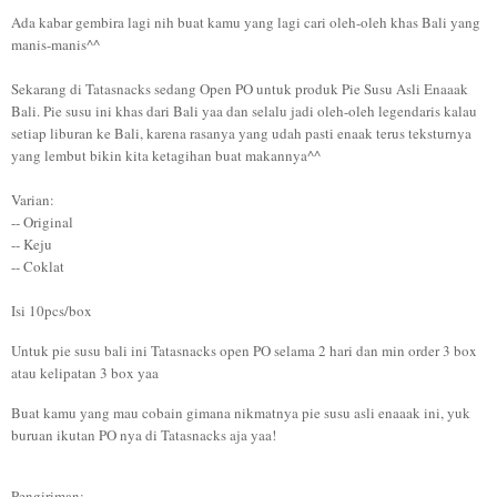
Ada kabar gembira lagi nih buat kamu yang lagi cari oleh-oleh khas Bali yang
manis-manis^^
Sekarang di Tatasnacks sedang Open PO untuk produk Pie Susu Asli Enaaak
Bali. Pie susu ini khas dari Bali yaa dan selalu jadi oleh-oleh legendaris kalau
setiap liburan ke Bali, karena rasanya yang udah pasti enaak terus teksturnya
yang lembut bikin kita ketagihan buat makannya^^
Varian:
-- Original
-- Keju
-- Coklat
Isi 10pcs/box
Untuk pie susu bali ini Tatasnacks open PO selama 2 hari dan min order 3 box
atau kelipatan 3 box yaa
Buat kamu yang mau cobain gimana nikmatnya pie susu asli enaaak ini, yuk
buruan ikutan PO nya di Tatasnacks aja yaa!
Pengiriman: