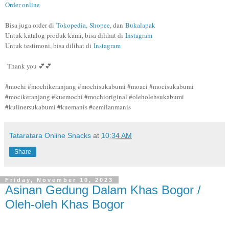
Order online
Bisa juga order di
Tokopedia
,
Shopee
, dan
Bukalapak
Untuk katalog produk kami, bisa dilihat di
Instagram
Untuk testimoni, bisa dilihat di
Instagram
Thank you 💕💕
#mochi #mochikeranjang #mochisukabumi #moaci #mocisukabumi
#mocikeranjang #kuemochi #mochioriginal #oleholehsukabumi
#kulinersukabumi #kuemanis #cemilanmanis
Tataratara Online Snacks
at
10:34 AM
Share
Friday, November 10, 2023
Asinan Gedung Dalam Khas Bogor /
Oleh-oleh Khas Bogor