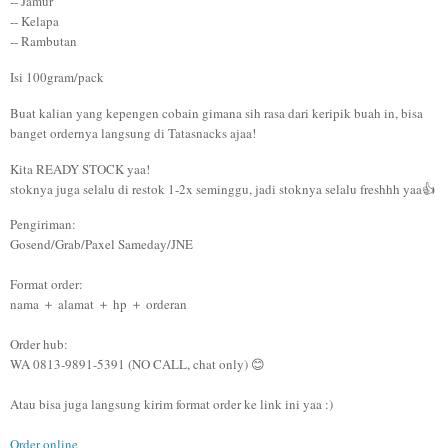
-- Jamur
-- Kelapa
-- Rambutan
Isi 100gram/pack
Buat kalian yang kepengen cobain gimana sih rasa dari keripik buah in, bisa
banget ordernya langsung di Tatasnacks ajaa!
Kita READY STOCK yaa!
stoknya juga selalu di restok 1-2x seminggu, jadi stoknya selalu freshhh yaa👍
Pengiriman:
Gosend/Grab/Paxel Sameday/JNE
Format order:
nama ＋ alamat ＋ hp ＋ orderan
Order hub:
WA 0813-9891-5391 (NO CALL, chat only) 😊
Atau bisa juga langsung kirim format order ke link ini yaa :)
Order online