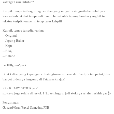
kalangan usia hihihi^^
Keripik tempe ini tergolong cemilan yang renyah, asin gurih dan sehat yaa
karena terbuat dari tempe asli dan di baluri oleh tepung bumbu yang bikin
tekstur keripik tempe ini tetap terus krispiii
Keripik tempe tersedia varian:
-- Original
-- Jagung Bakar
-- Keju
-- BBQ
-- Balado
Isi 100gram/pack
Buat kalian yang kepengen cobain gimana sih rasa dari keripik tempe ini, bisa
banget ordernya langsung di Tatasnacks ajaa!
Kita READY STOCK yaa!
stoknya juga selalu di restok 1-2x seminggu, jadi stoknya selalu freshhh yaa👍
Pengiriman:
Gosend/Grab/Paxel Sameday/JNE