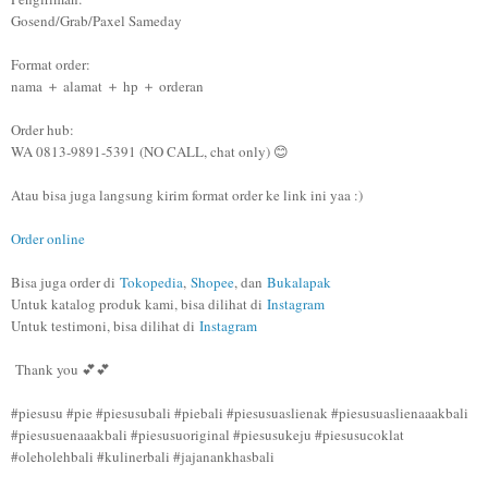
Gosend/Grab/Paxel Sameday
Format order:
nama ＋ alamat ＋ hp ＋ orderan
Order hub:
WA 0813-9891-5391 (NO CALL, chat only) 😊
Atau bisa juga langsung kirim format order ke link ini yaa :)
Order online
Bisa juga order di
Tokopedia
,
Shopee
, dan
Bukalapak
Untuk katalog produk kami, bisa dilihat di
Instagram
Untuk testimoni, bisa dilihat di
Instagram
Thank you 💕💕
#piesusu #pie #piesusubali #piebali #piesusuaslienak #piesusuaslienaaakbali
#piesusuenaaakbali #piesusuoriginal #piesusukeju #piesusucoklat
#oleholehbali #kulinerbali #jajanankhasbali