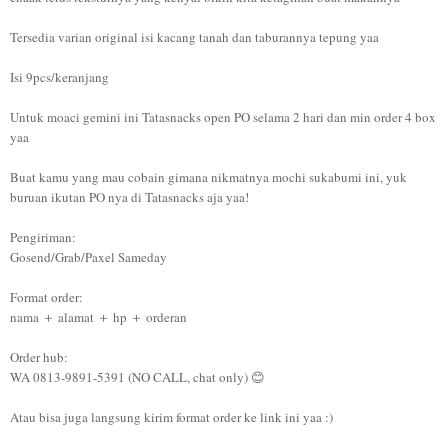
Tersedia varian original isi kacang tanah dan taburannya tepung yaa
Isi 9pcs/keranjang
Untuk moaci gemini ini Tatasnacks open PO selama 2 hari dan min order 4 box
yaa
Buat kamu yang mau cobain gimana nikmatnya mochi sukabumi ini, yuk
buruan ikutan PO nya di Tatasnacks aja yaa!
Pengiriman:
Gosend/Grab/Paxel Sameday
Format order:
nama ＋ alamat ＋ hp ＋ orderan
Order hub:
WA 0813-9891-5391 (NO CALL, chat only) 😊
Atau bisa juga langsung kirim format order ke link ini yaa :)