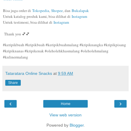
Bisa juga order di
Tokopedia
,
Shopee
, dan
Bukalapak
Untuk katalog produk kami, bisa dilihat di
Instagram
Untuk testimoni, bisa dilihat di
Instagram
Thank you 💕💕
#keripikbuah #kripikbuah #keripikbuahmalang #kripiknangka #kripikpisang
#kripiknanas #kripikenak #oleholehkhasmalang #oleholehmalang
#kulinermalang
Tataratara Online Snacks
at
9:59 AM
Share
‹
›
Home
View web version
Powered by
Blogger
.