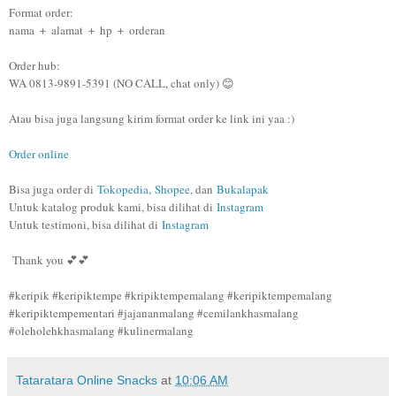
Format order:
nama ＋ alamat ＋ hp ＋ orderan
Order hub:
WA 0813-9891-5391 (NO CALL, chat only) 😊
Atau bisa juga langsung kirim format order ke link ini yaa :)
Order online
Bisa juga order di
Tokopedia
,
Shopee
, dan
Bukalapak
Untuk katalog produk kami, bisa dilihat di
Instagram
Untuk testimoni, bisa dilihat di
Instagram
Thank you 💕💕
#keripik #keripiktempe #kripiktempemalang #keripiktempemalang
#keripiktempementari #jajananmalang #cemilankhasmalang
#oleholehkhasmalang #kulinermalang
Tataratara Online Snacks
at
10:06 AM