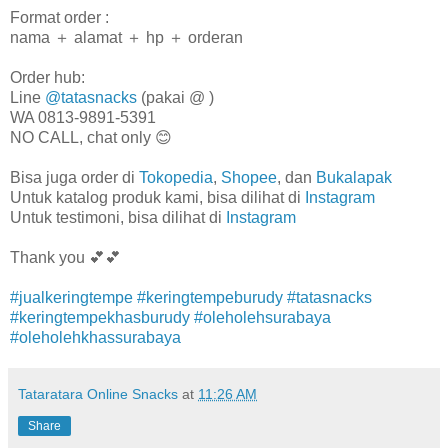
Format order :
nama ＋ alamat ＋ hp ＋ orderan
Order hub:
Line
@tatasnacks
(pakai @ )
WA 0813-9891-5391
NO CALL, chat only 😊
Bisa juga order di
Tokopedia
,
Shopee
, dan
Bukalapak
Untuk katalog produk kami, bisa dilihat di
Instagram
Untuk testimoni, bisa dilihat di
Instagram
Thank you 💕💕
#jualkeringtempe
#keringtempeburudy
#tatasnacks
#keringtempekhasburudy
#oleholehsurabaya
#oleholehkhassurabaya
Tataratara Online Snacks
at
11:26 AM
Share