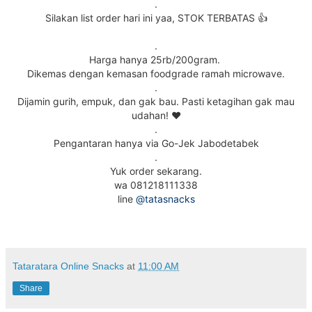
.
Silakan list order hari ini yaa, STOK TERBATAS 👍
.
Harga hanya 25rb/200gram.
Dikemas dengan kemasan foodgrade ramah microwave.
.
Dijamin gurih, empuk, dan gak bau. Pasti ketagihan gak mau
udahan! ❤️
.
Pengantaran hanya via Go-Jek Jabodetabek
.
Yuk order sekarang.
wa 081218111338
line
@tatasnacks
Tataratara Online Snacks
at
11:00 AM
Share